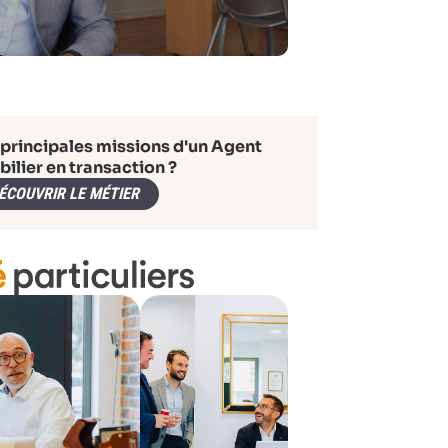
 principales missions d'un Agent
ilier en transaction ?
ÉCOUVRIR LE MÉTIER