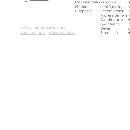
Commerciaux
Parcours
H
Métiers
d'Intégration
N
Supports
Reconversion
N
Professionnelle
F
Candidature
H
Spontanée
I
© 2026 - VS-INTERNET-2H2
Devenir
E
Franchisé
H
Mentions légales
Gérer vos cookies