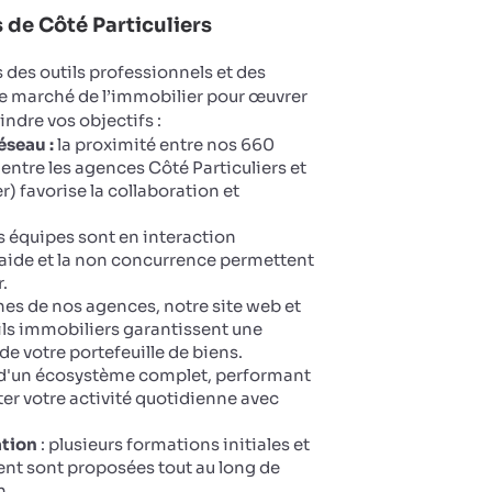
de Côté Particuliers
des outils professionnels et des
le marché de l’immobilier pour œuvrer
eindre vos objectifs :
éseau :
la proximité entre nos 660
entre les agences Côté Particuliers et
 favorise la collaboration et
 équipes sont en interaction
aide et la non concurrence permettent
.
ines de nos agences, notre site web et
ails immobiliers garantissent une
 de votre portefeuille de biens.
 d'un écosystème complet, performant
oter votre activité quotidienne avec
ation
: plusieurs formations initiales et
nt sont proposées tout au long de
n.