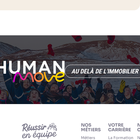
AU DELÀ DE L'IMMOBILIER
NOS
VOTRE
MÉTIERS
CARRIÈRE
C
Métiers
La Formation
N