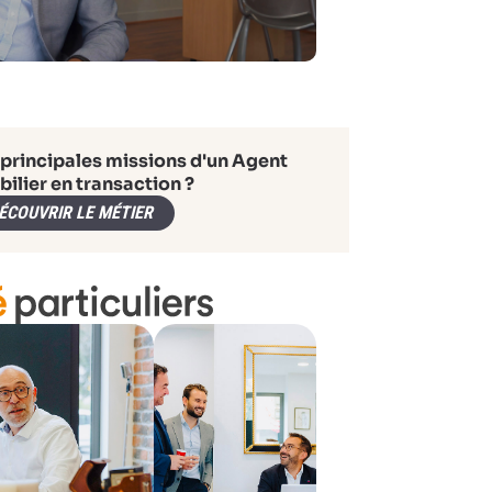
 principales missions d'un Agent
ilier en transaction ?
ÉCOUVRIR LE MÉTIER