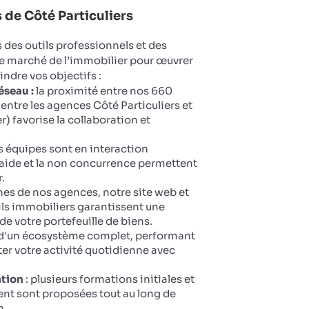
de Côté Particuliers
des outils professionnels et des
le marché de l’immobilier pour œuvrer
eindre vos objectifs :
éseau :
la proximité entre nos 660
entre les agences Côté Particuliers et
 favorise la collaboration et
 équipes sont en interaction
aide et la non concurrence permettent
.
ines de nos agences, notre site web et
ails immobiliers garantissent une
 de votre portefeuille de biens.
 d'un écosystème complet, performant
oter votre activité quotidienne avec
ation
: plusieurs formations initiales et
nt sont proposées tout au long de
n.