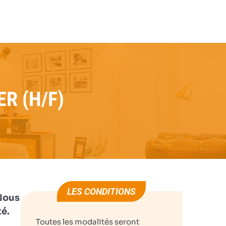
MMOBILIER (H/F)
JE POSTULE
CÔTÉ PARTICULIERS
MIMIZAN
R (H/F)
LES CONDITIONS
 Nous
té.
Toutes les modalités seront