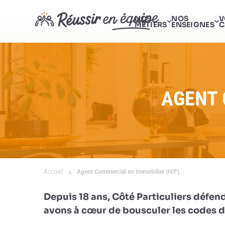
NOS
NOS
V
MÉTIERS
ENSEIGNES
C
AGENT 
Accueil
Agent Commercial en Immobilier (H/F)
Depuis 18 ans, Côté Particuliers défend
avons à cœur de bousculer les codes de