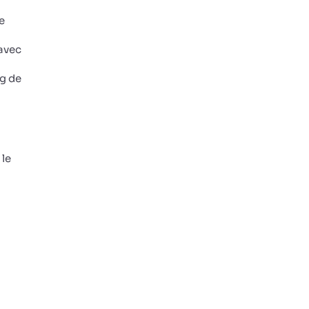
e
 avec
ng de
 le