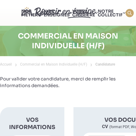
NOS
NOS
VOTRE
NOTRE
MÉTIERS
ENSEIGNES
CARRIÈRE
COLLECTIF
COMMERCIAL EN MAISON
INDIVIDUELLE (H/F)
Accueil
Commercial en Maison Individuelle (H/F)
Candidature
Pour valider votre candidature, merci de remplir les
informations demandées.
VOS
VOS DOC
INFORMATIONS
CV
(format PDF, W