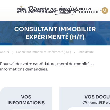
NOS
NOS
VOTRE
NOTRE
MÉTIERS
ENSEIGNES
CARRIÈRE
COLLECTIF
CONSULTANT IMMOBILIER
EXPÉRIMENTÉ (H/F)
Accueil
Consultant Immobilier Expérimenté (H/F)
Candidature
Pour valider votre candidature, merci de remplir les
informations demandées.
VOS
VOS DOC
INFORMATIONS
CV
(format PDF, W