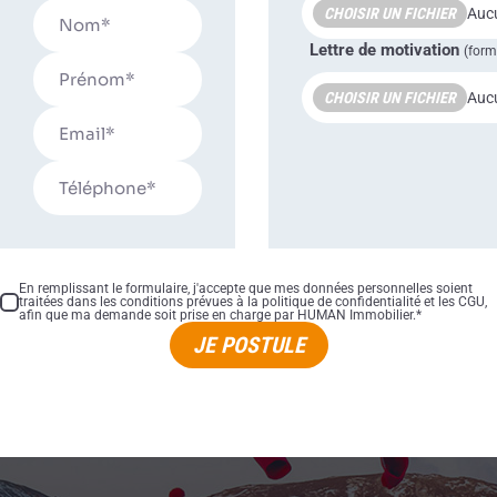
CHOISIR UN FICHIER
Aucu
Lettre de motivation
(form
CHOISIR UN FICHIER
Aucu
En remplissant le formulaire, j'accepte que mes données personnelles soient
traitées dans les conditions prévues à la politique de confidentialité et les CGU,
afin que ma demande soit prise en charge par HUMAN Immobilier.*
JE POSTULE