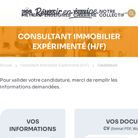
NOS
NOS
VOTRE
NOTRE
MÉTIERS
ENSEIGNES
CARRIÈRE
COLLECTIF
CONSULTANT IMMOBILIER
EXPÉRIMENTÉ (H/F)
Accueil
Consultant Immobilier Expérimenté (H/F)
Candidature
Pour valider votre candidature, merci de remplir les
informations demandées.
VOS
VOS DOC
INFORMATIONS
CV
(format PDF, W